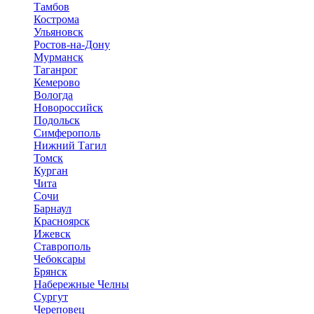
Тамбов
Кострома
Ульяновск
Ростов-на-Дону
Мурманск
Таганрог
Кемерово
Вологда
Новороссийск
Подольск
Симферополь
Нижний Тагил
Томск
Курган
Чита
Сочи
Барнаул
Красноярск
Ижевск
Ставрополь
Чебоксары
Брянск
Набережные Челны
Сургут
Череповец