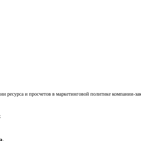
нии ресурса и просчетов в маркетинговой политике компании-за
;
а.