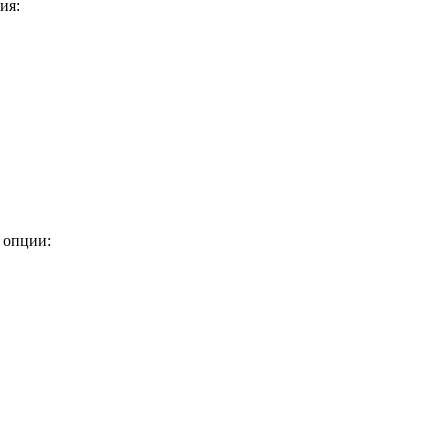
ия:
 опции: