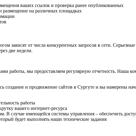
змещения ваших ссылок и проверка ранее опубликованных
и размещение на различных площадках
ормации
тов
гом зависят от числа конкурентных запросов в сети. Серьезные
рез две недели.
нами работы, мы предоставляем регулярную отчетность. Наша к
 создание и продвижение сайтов в Сургуте и вы намерены начат
тельность работы
крутку вашего интернет-ресурса
м. В случае имеющейся системы управления – обеспечить досту
который будет выполнять наши технические задания