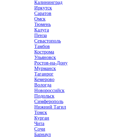
Калининград
Иркутск
Саратов
Омск
Тюмень
Калуга
Пенза
Севастополь
Тамбов
Кострома
Ульяновск
Ростов-на-Дону
Мурманск
Таганрог
Кемерово
Вологда
Новороссийск
Подольск
Симферополь
Нижний Тагил
Томск
Курган
Чита
Сочи
Барнаул