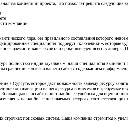
анализа концепции проекта, что позволяет решить следующие за
а
ете
ости компании
емантического ядра, без правильного составления которого нев
лифицированные специалисты подберут «ключевики», которые буд
 посещаемости вашего сайта и сроки выведения его в лидеры. П
сурс полностью индивидуальным, наши специалисты выполнят п
м сравнение контента вашего сайта с содержанием и оформле
ие в Сургуте, которое даст возможность вашему ресурсу занять
нюю оптимизацию вашего ресурса и внесем все требуемые изме
ей помощью ваш сайт станет наиболее удобным для оценки поис
 размещены на наиболее посещаемых ресурсах, соответствующих 
х строчках поисковых систем. Наша компания стремится к увели