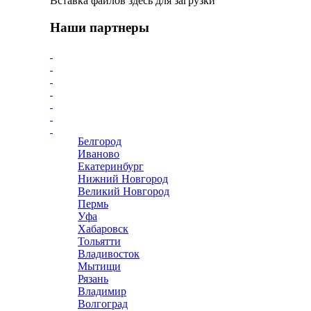
Вставка файлов здесь для загрузки
Наши партнеры
Белгород
Иваново
Екатеринбург
Нижний Новгород
Великий Новгород
Пермь
Уфа
Хабаровск
Тольятти
Владивосток
Мытищи
Рязань
Владимир
Волгоград