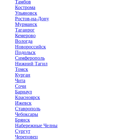
Тамбов
Кострома
Ульяновск
Ростов-на-Дону
Мурманск
Таганрог
Кемерово
Вологда
Новороссийск
Подольск
Симферополь
Нижний Тагил
Томск
Курган
Чита
Сочи
Барнаул
Красноярск
Ижевск
Ставрополь
Чебоксары
Брянск
Набережные Челны
Сургут
Череповец